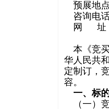
预展地
咨询电话：0
网 址：w
本《竞
华人民共
定制订，
容。
一、标
（一）